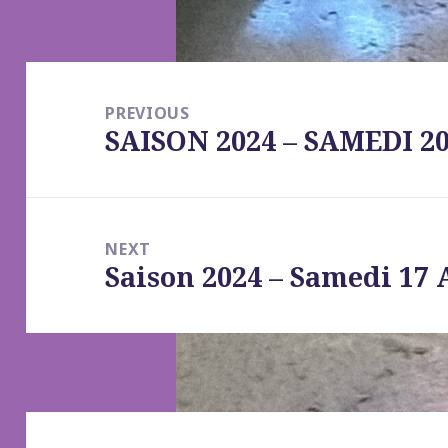
Post
navigation
PREVIOUS
SAISON 2024 – SAMEDI 2
Previous
post:
NEXT
Saison 2024 – Samedi 17 
Next
post: