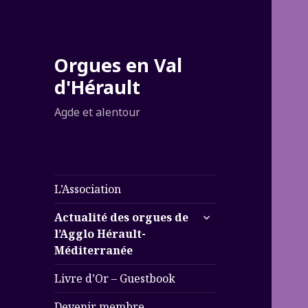
Orgues en Val
d'Hérault
Agde et alentour
L’Association
expand
Actualité des orgues de
child
l’Agglo Hérault-
menu
Méditerranée
Livre d’Or – Guestbook
Devenir membre